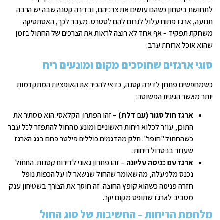
לתחושת ביטחון כשהם עושים את צרכיהם, ובדירה קטנה שבה יש הרבה
תנועה, ארגז פתוח עלול לגרום להם לסטרס. מעבר לכך, האסתטיקה
משחקת תפקיד – אף אחד לא רוצה לראות את הצרכים של החתול בזמן
שהוא אוכל ארוחת ערב.
סוגי ארגזים שחוסכים מקום ומונעים ריח
כשמחפשים פתרון לדירה קטנה, כדאי להכיר את האופציות המתקדמות
יותר מאשר הגיגית הפשוטה:
ארגז חול סגור (עם דלת)
– זהו הפתרון הקלאסי. הוא מסתיר את
התוכן, עוזר לכלוא ריחות ראשוניים ומונע מהחול להתפזר לכל עבר
כשהחתול "חופר". חלק מהדגמים כוללים פילטר פחם בגג הארגז
שעוזר בניטרול ריחות.
ארגז עם כניסה עליונה
– זהו פתרון גאוני לדירות קטנות. החתול
נכנס מלמעלה, מה שאומר שהחול שנשאר לו על הכפות נופל
חזרה פנימה כשהוא קופץ החוצה. זה חוסך את הצורך בשטיחון ענק
מסביב לארגז שתופס מקום יקר.
מלחמת הריחות – החשיבות של סוג החול