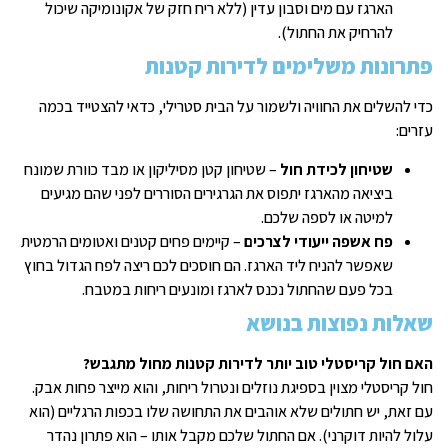
הארגז עם מים וסבון עדין (ללא ריח חזק של אקונומיקה שיכול
להרחיק את החתול).
פתרונות משלימים לדירות קטנות
כדי להשלים את החוויה ולשמור על הבית סטרילי, כדאי להצטייד בכמה
עזרים:
שטיחון לכידת חול
– שטיחון קטן מסיליקון או מבד כוורת שמונח
ביציאה מהארגז יתפוס את הגרגירים הסוררים לפני שהם מגיעים
למיטה או לספה שלכם.
פח אשפה ייעודי לצרכים
– קיימים פחים קטנים ואטומים הרמטית
שאפשר להניח ליד הארגז. הם חוסכים לכם ריצה לפח הגדול בחוץ
בכל פעם שהחתול נכנס לארגז ומונעים ריחות במטבח.
שאלות נפוצות בנושא
האם חול קריסטלי טוב יותר לדירות קטנות מחול מתגבש?
חול קריסטלי מצוין בספיגת נוזלים ונטרול ריחות, והוא מייצר פחות אבק.
עם זאת, יש חתולים שלא אוהבים את התחושה שלו בכפות הרגליים (הוא
עלול להיות דוקרני). אם החתול שלכם מקבל אותו – הוא פתרון נהדר