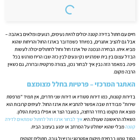
חיים עם חתול בדירה קטנה יכולים להיות נעימים, רגועים ומלאים באהבה –
אבל גם להציב אתגרים, במיוחד כשמדובר בארגז החול והריחות שהוא
מביא איתו. הבחירה הנכונה של ארגז חול וחול לחתולים יכולה לעשות
הבדל עצום בין בית שמרגיש נקי ונעים לבין כזה שבו הריח מורגש בכל
פינה. במאמר הזה נבין איך לבחור נכון, בצורה פרקטית וברורה, גם כשאין
הרבה מקום.
האתגר המרכזי – פרטיות בחלל מצומצם
בדירות קטנות, כמו דירות סטודיו או דירות שני חדרים, אין תמיד "מרפסת
שירות" מבודדת שבה אפשר להחביא את ארגז החול. לעיתים קרובות הוא
מוצא את מקומו בחדר הרחצה, במעבר הצר או אפילו בפינת הסלון.
השאלה הראשונה שעולה היא
איך לבחור ארגז חול לחתול שמתאים לדירה
קטנה
מבלי שהוא ישתלט על המרחב או יפגע בעיצוב הבית.
הסוד טמון בבחירת מיקום אסטרטגי ובניצול גובה. חתולים זקוקים