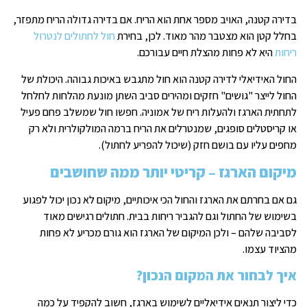
בדירה קטנה, האויב מספר אחת הוא הריח. אם בדירה גדולה הריח מתפזר,
בחלל קטן הוא מצטבר מהר מאוד. לכן, בחירת
חול לחתולים לנטרול
ריחות
היא לא פחות מהצלת חיים עבורכם.
החול האידיאלי לדירה קטנה הוא חול מתגבש באיכות גבוהה. היכולת של
החול לייצר "גושים" חזקים ומהירים סביב השתן מונעת מהלחות לחלחל
לתחתית הארגז ולהעלות ריח של אמוניה. חפשו חול שמשלב פחם פעיל
או קריסטלים סופגים, שמנטרלים את הריח ברמה המולקולרית ולא רק
מחפים עליו עם בושם חזק (שיכול להפריע לחתול).
מיקום הארגז – קריטי יותר ממה שחושבים
גם אם בחרתם את הארגז והחול הכי איכותיים, מיקום לא נכון יכול לפגוע
בשימוש של החתול וגם להגביר ריחות בבית. חתולים רגישים מאוד
לסביבה שלהם – ולכן המיקום של הארגז הוא גורם מכריע לא פחות
מהציוד עצמו.
איך לבחור את המקום הנכון?
כדי ליצור תנאים אידיאליים לשימוש בארגז, חשוב להקפיד על כמה