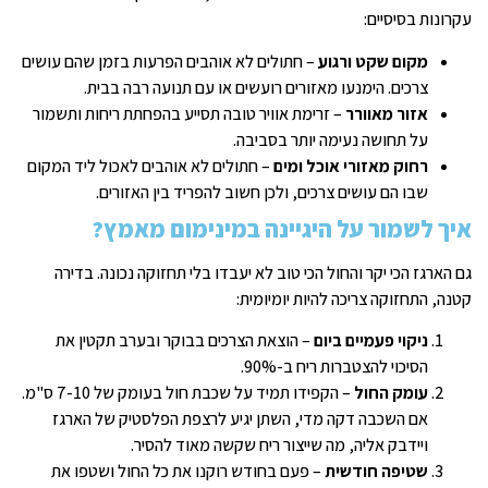
עקרונות בסיסיים:
מקום שקט ורגוע
– חתולים לא אוהבים הפרעות בזמן שהם עושים
צרכים. הימנעו מאזורים רועשים או עם תנועה רבה בבית.
אזור מאוורר
– זרימת אוויר טובה תסייע בהפחתת ריחות ותשמור
על תחושה נעימה יותר בסביבה.
רחוק מאזורי אוכל ומים
– חתולים לא אוהבים לאכול ליד המקום
שבו הם עושים צרכים, ולכן חשוב להפריד בין האזורים.
איך לשמור על היגיינה במינימום מאמץ?
גם הארגז הכי יקר והחול הכי טוב לא יעבדו בלי תחזוקה נכונה. בדירה
קטנה, התחזוקה צריכה להיות יומיומית:
ניקוי פעמיים ביום
– הוצאת הצרכים בבוקר ובערב תקטין את
הסיכוי להצטברות ריח ב-90%.
עומק החול
– הקפידו תמיד על שכבת חול בעומק של 7-10 ס"מ.
אם השכבה דקה מדי, השתן יגיע לרצפת הפלסטיק של הארגז
ויידבק אליה, מה שייצור ריח שקשה מאוד להסיר.
שטיפה חודשית
– פעם בחודש רוקנו את כל החול ושטפו את