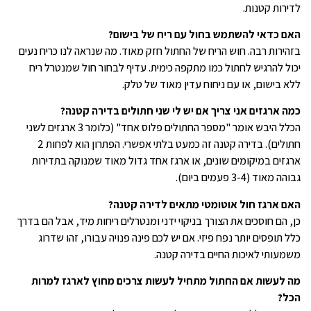
לדירות קטנות.
האם כדאי להשתמש בחול עם ריח של בישום?
בזהירות רבה. חוש הריח של החתול חזק מאוד. מה שנראה לנו כריח נעים
יכול להרגיש לחתול כמו מתקפה כימית. עדיף לבחור חול שמנטרל ריח
ללא בישום, או עם ניחוח עדין מאוד של טלק.
כמה ארגזים אני צריך אם יש לי שני חתולים בדירה קטנה?
הכלל היבש אומר "מספר החתולים פלוס אחד" (כלומר 3 ארגזים לשני
חתולים). בדירה קטנה זה כמעט בלתי אפשרי. הפתרון הוא לפחות 2
ארגזים במיקומים שונים, או ארגז אחד גדול מאוד שמנוקה בתדירות
גבוהה מאוד (3-4 פעמים ביום).
האם ארגז חול אוטומטי מתאים לדירה קטנה?
כן, הם חוסכים את הצורך בניקוי ידני ומנטרלים ריחות מיד, אבל הם בדרך
כלל תופסים יותר נפח פיזי. אם יש לכם פינה פנויה עבורו, זהו שדרוג
משמעותי לאיכות החיים בדירה קטנה.
מה לעשות אם החתול מתחיל לעשות צרכים מחוץ לארגז למרות
הכל?