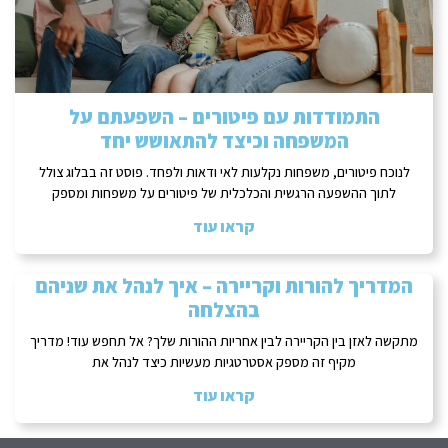
התמודדות עם פיטורים – השפעתם על
המשפחה וכיצד להתאושש יחד
לנוכח פיטורים, משפחות נקלעות לאי ודאות ולפחד. פוסט זה בבלוג צולל
לתוך ההשפעה הרגשית והכלכלית של פיטורים על משפחות ומספק
קראו עוד
המדריך להורות וקריירה – איך לנהל את שניהם
בהצלחה
מתקשה לאזן בין הקריירה לבין אחריות ההורות שלך? אל תחפש עוד! מדריך
מקיף זה מספק אסטרטגיות מעשיות כיצד לנהל את
קראו עוד