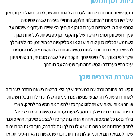
ניהול זמן ותזמון
בזמן שאת מתכוננת לחזור לעבודה לאחר חופשת לידה, ניהול זמן ותזמון
יעיל יהיו המפתח להסתגלות חלקה. התחילי ביצירת שגרה יומיומית
המתאימה הן לאחריות העבודה והן את חייך האישיים. תעדוף משימות על
סמך חשיבותן ומועדי היעד שלהן והקצי זמן ספציפיות לכל אחת מהן.
השתמשי בכלים כגון לוחות שנה או אפליקציות לניהול זמן כדי לעזור לך
להישאר מאורגנת. זכרי להיות גמישה ופתוחה להתאים את לוח הזמנים
שלך לפי הצורך. ע״י מיפוי יומך והקפדה על שגרה מובנית, תבטיחי איזון
יעיל בחיי העבודה והמשפחה תוך שמירה על רווחתך.
העברת הצרכים שלך
תקשורת פתוחה וכנה עם המעסיק שלך היא קריטית כשאת חוזרת לעבודה
לאחר חופשת לידה. קבעי פגישה עם הממונה שלך כדי לדון בכל חששות
או התאמות שאת עשויה להצטרך כדי להפוך את המעבר לחלק. תארי
בבירור את הצרכים שלך בנוגע לשעות עבודה גמישות, הסדרי טיפול
בילדים או כל התאמות אחרות הנחוצות לך כדי לבצע במיטבך. תהיי מוכנה
לספק פתרונות או פשרות שיועילו גם לך וגם לחברה, תוך הצגת המחויבות
שלך למציאת תוצאות מועילות הדדיות. זכרי שתקשורת היא דו-סטרית, אז