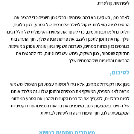
ליצירתיות קולינרית.
לאחר מכן, השקיעו באדמה איכותית ובכלי גינון חיוניים כדי להציב את
הבסיס לגינה מוצלחת. שקול לשלב אלמנטים של הטבע, כגון סלעים,
חלוקי נחל או תכונות מים, כדי לשפר את האווירה הטיפולית של חלל הגינה
שלך. קח את הזמן לתכנן ולעצב את פריסת הגינה שלך, תוך התחשבות
בגורמים כגון מרווח צמחים, מערכות השקיה וגיוון עונתי. עסוק במשימות
תחזוקה שוטפות, כגון השקיה, ניכוש עשבים וגיזום, כדי להבטיח את
הבריאות והחיוניות של הצמחים שלך.
לסיכום,
גינון אינו רק גידול צמחים, אלא גידול וטיפוח עצמי. הגן הטיפולי משמש
מראה לאני הפנימי, המשקף את הצמיחה והחוסן שלנו. זה מלמד אותנו
להיות סבלניים, להעריך את הדברים הקטנים ולהבין את הטבע המחזורי
של החיים. באמצעות גינון, משפרים את בריאות הנפש והפרודוקטיביות
המקצועית שלנו, תוך טיפוח גישה הוליסטית לבריאות.
מאמרים נוספים בנושא