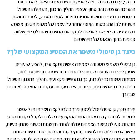
בנוסף, עבודה בגינה יכולה לספק תחושת מטרה והישג, להגביר את
ההערכה העצמית והביטחון העצמי. תהליך התכנון, השתילה והטיפול
בצמחים מכניסים תחושת אחריות וחיבור לעולם הטבע, לטפח תחושת
תשומת לב והתבססות. האופי החוזר על עצמו של משימות גינון משמש
כמדיטציה, המאפשר לאנשים למקד את מחשבותיהם ולמצוא שלווה
פנימית בתוך הכאוס של חיי היומיום.
כיצד גן טיפולי משפר את המסע המקצועי שלך?
גן טיפולי משמש מטפורה לצמיחה אישית ומקצועית, להציע שיעורים
שניתן ליישם בהיבטים שונים של החיים. כמו שגינה דורשת סבלנות,
מסירות וטיפוח כדי לפרוח, כך גם עשייה מקצועית. תהליך התכנון והטיפול
בגינה מלמד אנשים את חשיבות הצבת יעדים, עקביות והתאמה לאתגרים
שבדרך.
יתרה מכך, גן טיפולי יכול לספק מרחב לרפלקציה ויצירתיות ולאפשר
ליחידים להתרחק מדרישות החיים המקצועיים שלהם ולקבל נקודות מבט
חדשות. פעולת טיפוח הצמחים יכולה לעורר חדשנות וכישורי פתרון בעיות,
כאשר אנשים לומדים לחשוב מחוץ לקופסה ולהתנסות בגישות שונות.
מוצא יצירתי זה יכול להוביל לפריצות דרך במקום העבודה, לעורר רעיונות