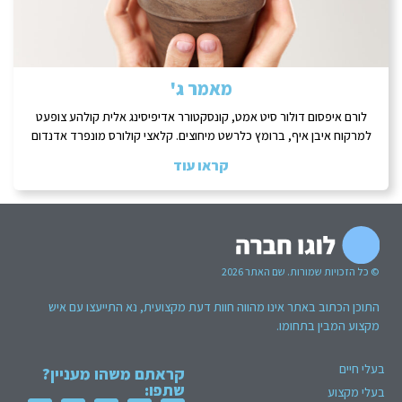
מאמר ג'
לורם איפסום דולור סיט אמט, קונסקטורר אדיפיסינג אלית קולהע צופעט
למרקוח איבן איף, ברומץ כלרשט מיחוצים. קלאצי קולורס מונפרד אדנדום
קראו עוד
© כל הזכויות שמורות. שם האתר 2026
התוכן הכתוב באתר אינו מהווה חוות דעת מקצועית, נא התייעצו עם איש
מקצוע המבין בתחומו.
בעלי חיים
קראתם משהו מעניין?
שתפו:
בעלי מקצוע