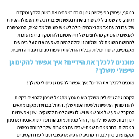
בנוסף, עיסוק בפעילויות גינון הוכח כמפחית את רמות הלחץ ומקדם
רגיעה, מה שמוביל לשיפור בהירות נפשית ויציבות רגשית. הפעולה הפיזית
של עבודה עם אדמה וצמחים יכולה לשמש סוג של מדיטציה, המאפשרת
לאנשים להתנתק מהלחצים של חיי היומיום ולהתמקד ברגע הנוכחי.
לתחושת תשומת לב ושלווה זו יכולה להיות השפעה אדוה על ביצועים
מקצועיים, שיפור יכולות קבלת ההחלטות וטיפוח סביבת עבודה חיובית.
מוכנים ללכלך את הידיים? איך אפשר להקים גן
טיפולי משלך?
מוכנים ללכלך את הידיים? איך אפשר להקים גן טיפולי משלך?
הקמת גינה טיפולית משלך היא מאמץ מתגמל שניתן להתאים בקלות
להעדפותיך האישיות ולשטח הפנוי שלך. התחל בבחירת מקום מתאים
המקבל שפע של אור שמש ויש לו גישה למים להשקיה. ישנן אפשרויות
גינון רבות שאפשר לחקור, החל מגינות מוגבהות ועד גינות אנכיות או גינון
במכולות. בחר צמחים שמתיישרים עם המטרות שלך לרווחה נפשית
ומקצועית, כגון לבנדר מרגיע להרפיה או עשבי תיבול פרודוקטיביים